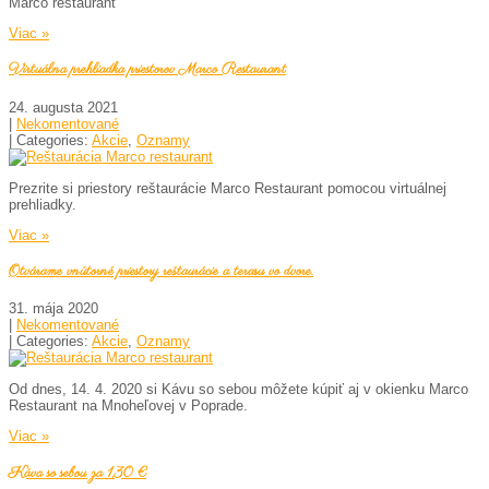
Marco restaurant
Viac »
Virtuálna prehliadka priestorov Marco Restaurant
24. augusta 2021
|
Nekomentované
| Categories:
Akcie
,
Oznamy
Prezrite si priestory reštaurácie Marco Restaurant pomocou virtuálnej
prehliadky.
Viac »
Otvárame vnútorné priestory reštaurácie a terasu vo dvore.
31. mája 2020
|
Nekomentované
| Categories:
Akcie
,
Oznamy
Od dnes, 14. 4. 2020 si Kávu so sebou môžete kúpiť aj v okienku Marco
Restaurant na Mnoheľovej v Poprade.
Viac »
Káva so sebou za 1,30 €