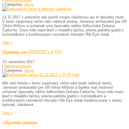
|
Nekomentované
| Categories:
Akcie
21.11.2017 v podvečer nás poctili svojou návštevou asi tri desiatky hostí.
V tento zaujímavý večer nám nalieval wiskey Jameson ambasádor pre SR
Viktor Miškov a ochutnali sme špeciality nášho šéfkuchára Dušana
Čatlocha: Sous-vide roast-beef z mladého býčka, jelenia paštéta (paté) s
čučoriedkami a konfitovaným cesnakom Hovädzí Rib Eye steak…
Viac »
Degustačný večer (21.11.2017 o 17:00)
13. novembra 2017
|
Nekomentované
| Categories:
Akcie
Milí naši hostia v tento zaujímavý večer vám bude nalievať wisky
Jameson ambasádor pre SR Viktor Miškov a budete mať možnosť
ochutnať špeciality nášho šéfkuchára Dušana Čatlocha: Sous-vide roast-
beef z mladého býčka, jelenia paštéta (paté) s čučoriedkami a
konfitovaným cesnakom Hovädzí Rib Eye steak tenderizovaný v zmesi
byliniek, šalotkové…
Viac »
Nový interiér reštaurácie