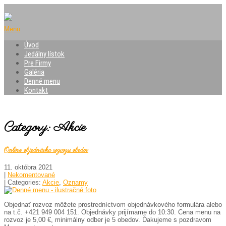
Menu
Úvod
Jedálny lístok
Pre Firmy
Galéria
Denné menu
Kontakt
Category: Akcie
Online objednávka rozvozu obedov
11. októbra 2021
|
Nekomentované
| Categories:
Akcie
,
Oznamy
Objednať rozvoz môžete prostredníctvom objednávkového formulára alebo
na t.č. +421 949 004 151. Objednávky prijímame do 10:30. Cena menu na
rozvoz je 5,00 €, minimálny odber je 5 obedov. Ďakujeme s pozdravom