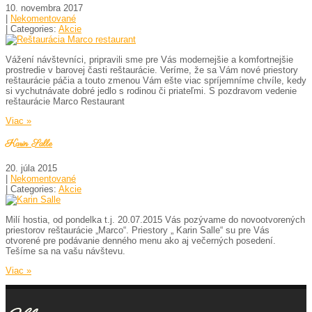
10. novembra 2017
|
Nekomentované
| Categories:
Akcie
Vážení návštevníci, pripravili sme pre Vás modernejšie a komfortnejšie
prostredie v barovej časti reštaurácie. Veríme, že sa Vám nové priestory
reštaurácie páčia a touto zmenou Vám ešte viac spríjemníme chvíle, kedy
si vychutnávate dobré jedlo s rodinou či priateľmi. S pozdravom vedenie
reštaurácie Marco Restaurant
Viac »
Karin Salle
20. júla 2015
|
Nekomentované
| Categories:
Akcie
Milí hostia, od pondelka t.j. 20.07.2015 Vás pozývame do novootvorených
priestorov reštaurácie „Marco“. Priestory „ Karin Salle“ su pre Vás
otvorené pre podávanie denného menu ako aj večerných posedení.
Tešíme sa na vašu návštevu.
Viac »