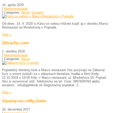
14. apríla 2020
|
Nekomentované
| Categories:
Akcie
,
Oznamy
Od dnes, 14. 4. 2020 si Kávu so sebou môžete kúpiť aj v okienku Marco
Restaurant na Mnoheľovej v Poprade.
Viac »
Zábavný kvíz o umení
1. októbra 2018
|
Nekomentované
| Categories:
Akcie
Popradský literárny klub a Marco restaurant Vás pozývajú na Zábavný
kvíz o umení (súťaží sa v oblastiach literatúra, hudba a film) Kedy:
12.10.2018 o 19:00 Kde: v Marco restaurant, ul. Mnoheľova 18, Poprad
Ako si rezervovať stôl: Telefonicky na tel. čísle: 0907609760 alebo
emailom : info@pplitklub.sk Registračný poplatok: 2…
Viac »
Degustačný večer s whiskey Jameson
16. decembra 2017